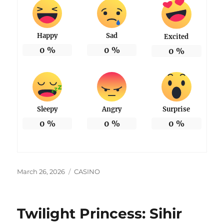
Happy
Sad
Excited
0
%
0
%
0
%
Sleepy
Angry
Surprise
0
%
0
%
0
%
Posted
Categories
March 26, 2026
CASINO
on
Twilight Princess: Sihir