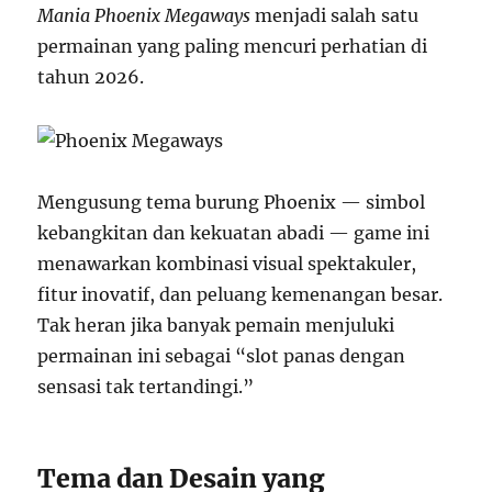
Mania Phoenix Megaways
menjadi salah satu
permainan yang paling mencuri perhatian di
tahun 2026.
Mengusung tema burung Phoenix — simbol
kebangkitan dan kekuatan abadi — game ini
menawarkan kombinasi visual spektakuler,
fitur inovatif, dan peluang kemenangan besar.
Tak heran jika banyak pemain menjuluki
permainan ini sebagai “slot panas dengan
sensasi tak tertandingi.”
Tema dan Desain yang