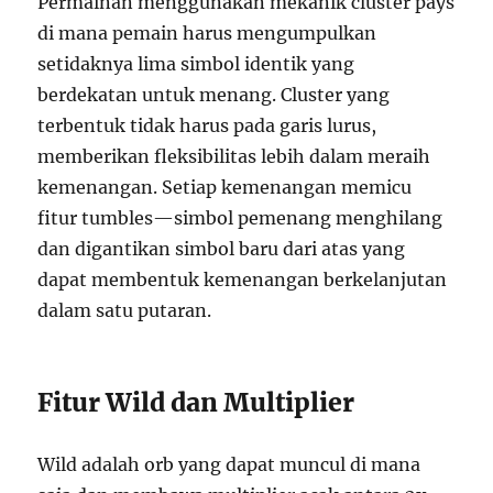
Permainan menggunakan mekanik cluster pays
di mana pemain harus mengumpulkan
setidaknya lima simbol identik yang
berdekatan untuk menang. Cluster yang
terbentuk tidak harus pada garis lurus,
memberikan fleksibilitas lebih dalam meraih
kemenangan. Setiap kemenangan memicu
fitur tumbles—simbol pemenang menghilang
dan digantikan simbol baru dari atas yang
dapat membentuk kemenangan berkelanjutan
dalam satu putaran.
Fitur Wild dan Multiplier
Wild adalah orb yang dapat muncul di mana