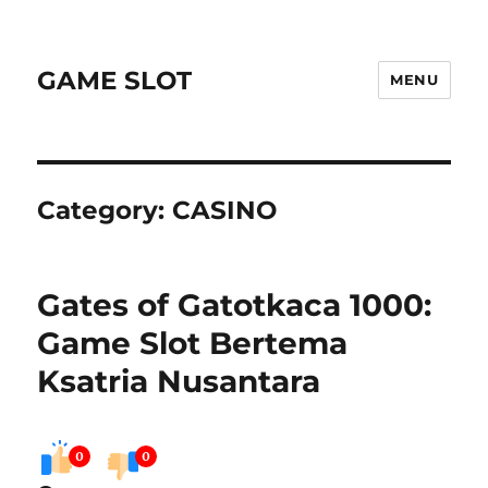
GAME SLOT
MENU
Category:
CASINO
Gates of Gatotkaca 1000:
Game Slot Bertema
Ksatria Nusantara
0
0