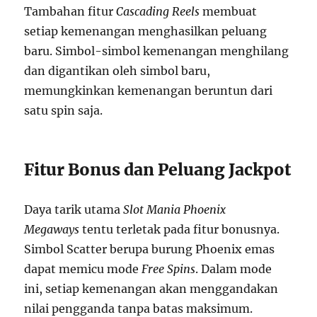
Tambahan fitur
Cascading Reels
membuat
setiap kemenangan menghasilkan peluang
baru. Simbol-simbol kemenangan menghilang
dan digantikan oleh simbol baru,
memungkinkan kemenangan beruntun dari
satu spin saja.
Fitur Bonus dan Peluang Jackpot
Daya tarik utama
Slot Mania Phoenix
Megaways
tentu terletak pada fitur bonusnya.
Simbol Scatter berupa burung Phoenix emas
dapat memicu mode
Free Spins
. Dalam mode
ini, setiap kemenangan akan menggandakan
nilai pengganda tanpa batas maksimum.