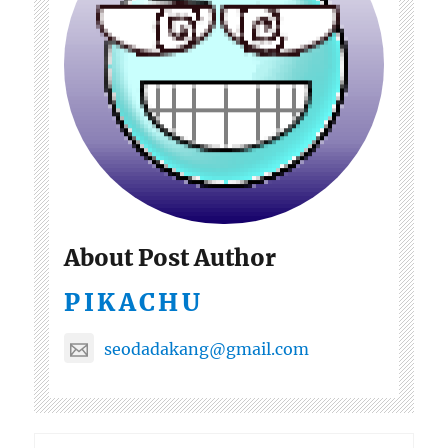
About Post Author
PIKACHU
seodadakang@gmail.com