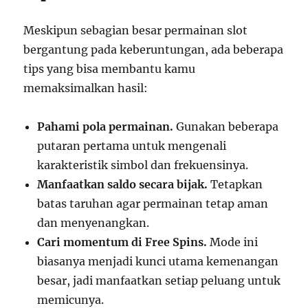
Meskipun sebagian besar permainan slot
bergantung pada keberuntungan, ada beberapa
tips yang bisa membantu kamu
memaksimalkan hasil:
Pahami pola permainan.
Gunakan beberapa
putaran pertama untuk mengenali
karakteristik simbol dan frekuensinya.
Manfaatkan saldo secara bijak.
Tetapkan
batas taruhan agar permainan tetap aman
dan menyenangkan.
Cari momentum di Free Spins.
Mode ini
biasanya menjadi kunci utama kemenangan
besar, jadi manfaatkan setiap peluang untuk
memicunya.