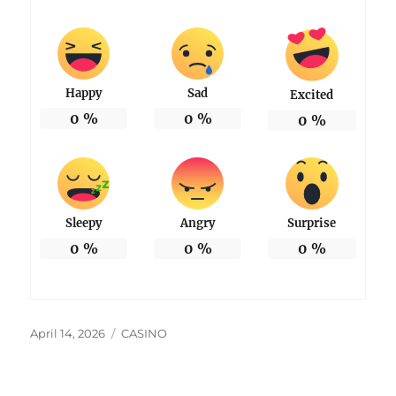
Happy
Sad
Excited
0
%
0
%
0
%
Sleepy
Angry
Surprise
0
%
0
%
0
%
Posted
Categories
April 14, 2026
CASINO
on