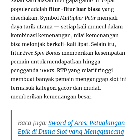
Salah satu alasan mengapa game ini cepat
populer adalah
fitur-fitur luar biasa
yang
disediakan. Symbol
Multiplier Petir
menjadi
daya tarik utama — setiap kali muncul dalam
kombinasi kemenangan, nilai kemenangan
bisa melonjak berkali-kali lipat. Selain itu,
fitur
Free Spin Bonus
memberikan kesempatan
pemain untuk mendapatkan hingga
pengganda 1000x. RTP yang relatif tinggi
membuat banyak pemain menganggap slot ini
termasuk kategori gacor dan mudah
memberikan kemenangan besar.
Baca Juga:
Sword of Ares: Petualangan
Epik di Dunia Slot yang Mengguncang