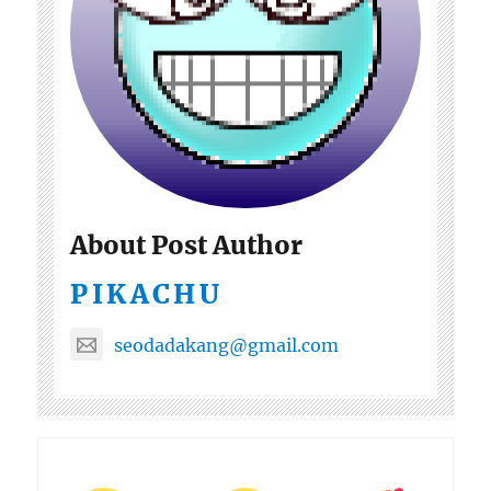
About Post Author
PIKACHU
seodadakang@gmail.com