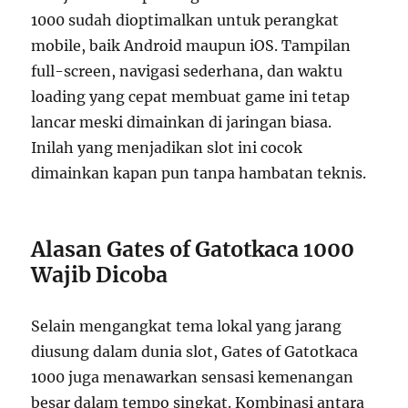
1000 sudah dioptimalkan untuk perangkat
mobile, baik Android maupun iOS. Tampilan
full-screen, navigasi sederhana, dan waktu
loading yang cepat membuat game ini tetap
lancar meski dimainkan di jaringan biasa.
Inilah yang menjadikan slot ini cocok
dimainkan kapan pun tanpa hambatan teknis.
Alasan Gates of Gatotkaca 1000
Wajib Dicoba
Selain mengangkat tema lokal yang jarang
diusung dalam dunia slot, Gates of Gatotkaca
1000 juga menawarkan sensasi kemenangan
besar dalam tempo singkat. Kombinasi antara