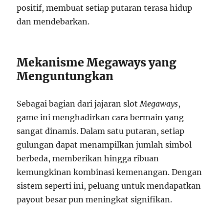
positif, membuat setiap putaran terasa hidup
dan mendebarkan.
Mekanisme Megaways yang
Menguntungkan
Sebagai bagian dari jajaran slot
Megaways
,
game ini menghadirkan cara bermain yang
sangat dinamis. Dalam satu putaran, setiap
gulungan dapat menampilkan jumlah simbol
berbeda, memberikan hingga ribuan
kemungkinan kombinasi kemenangan. Dengan
sistem seperti ini, peluang untuk mendapatkan
payout besar pun meningkat signifikan.