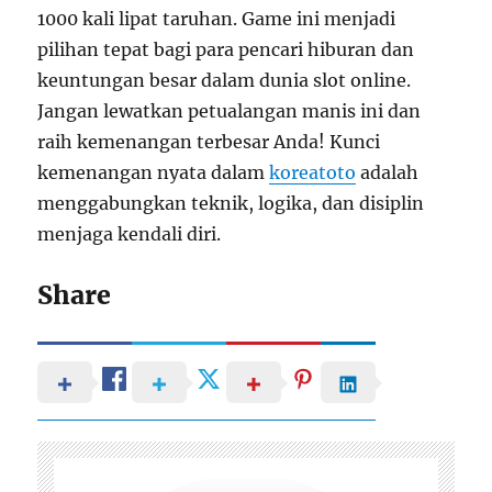
1000 kali lipat taruhan. Game ini menjadi
pilihan tepat bagi para pencari hiburan dan
keuntungan besar dalam dunia slot online.
Jangan lewatkan petualangan manis ini dan
raih kemenangan terbesar Anda! Kunci
kemenangan nyata dalam
koreatoto
adalah
menggabungkan teknik, logika, dan disiplin
menjaga kendali diri.
Share