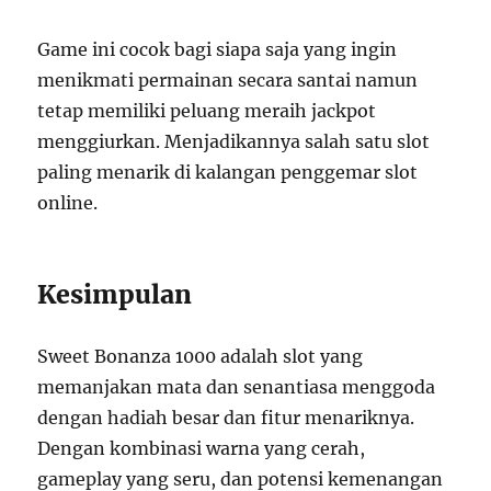
Game ini cocok bagi siapa saja yang ingin
menikmati permainan secara santai namun
tetap memiliki peluang meraih jackpot
menggiurkan. Menjadikannya salah satu slot
paling menarik di kalangan penggemar slot
online.
Kesimpulan
Sweet Bonanza 1000 adalah slot yang
memanjakan mata dan senantiasa menggoda
dengan hadiah besar dan fitur menariknya.
Dengan kombinasi warna yang cerah,
gameplay yang seru, dan potensi kemenangan