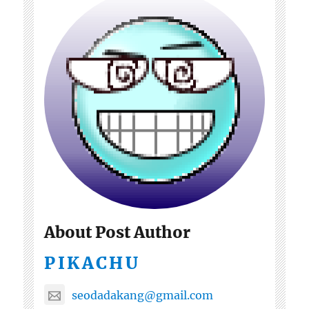
About Post Author
PIKACHU
seodadakang@gmail.com