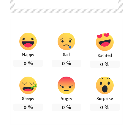
Happy
Sad
Excited
0
%
0
%
0
%
Sleepy
Angry
Surprise
0
%
0
%
0
%