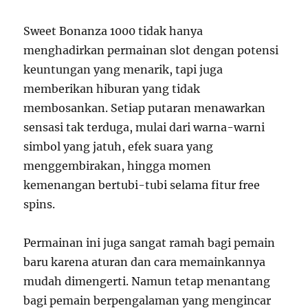
Sweet Bonanza 1000 tidak hanya
menghadirkan permainan slot dengan potensi
keuntungan yang menarik, tapi juga
memberikan hiburan yang tidak
membosankan. Setiap putaran menawarkan
sensasi tak terduga, mulai dari warna-warni
simbol yang jatuh, efek suara yang
menggembirakan, hingga momen
kemenangan bertubi-tubi selama fitur free
spins.
Permainan ini juga sangat ramah bagi pemain
baru karena aturan dan cara memainkannya
mudah dimengerti. Namun tetap menantang
bagi pemain berpengalaman yang mengincar