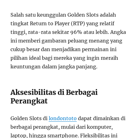
Salah satu keunggulan Golden Slots adalah
tingkat Return to Player (RTP) yang relatif
tinggi, rata-rata sekitar 96% atau lebih. Angka
ini memberi gambaran peluang menang yang
cukup besar dan menjadikan permainan ini
pilihan ideal bagi mereka yang ingin meraih
keuntungan dalam jangka panjang.
Aksesibilitas di Berbagai
Perangkat
Golden Slots di
londontoto
dapat dimainkan di
berbagai perangkat, mulai dari komputer,
laptop, hingga smartphone. Fleksibilitas ini