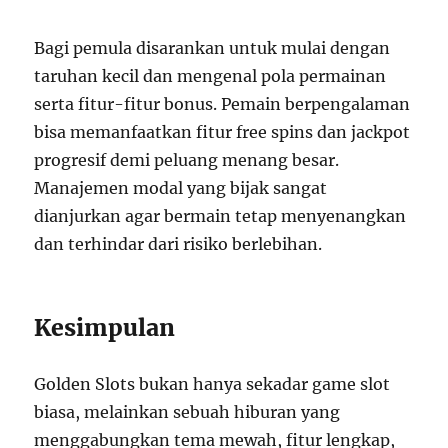
Bagi pemula disarankan untuk mulai dengan
taruhan kecil dan mengenal pola permainan
serta fitur-fitur bonus. Pemain berpengalaman
bisa memanfaatkan fitur free spins dan jackpot
progresif demi peluang menang besar.
Manajemen modal yang bijak sangat
dianjurkan agar bermain tetap menyenangkan
dan terhindar dari risiko berlebihan.
Kesimpulan
Golden Slots bukan hanya sekadar game slot
biasa, melainkan sebuah hiburan yang
menggabungkan tema mewah, fitur lengkap,