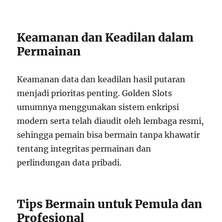
Keamanan dan Keadilan dalam
Permainan
Keamanan data dan keadilan hasil putaran
menjadi prioritas penting. Golden Slots
umumnya menggunakan sistem enkripsi
modern serta telah diaudit oleh lembaga resmi,
sehingga pemain bisa bermain tanpa khawatir
tentang integritas permainan dan
perlindungan data pribadi.
Tips Bermain untuk Pemula dan
Profesional