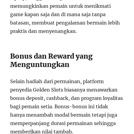
memungkinkan pemain untuk menikmati
game kapan saja dan di mana saja tanpa
batasan, membuat pengalaman bermain lebih
praktis dan menyenangkan.
Bonus dan Reward yang
Menguntungkan
Selain hadiah dari permainan, platform
penyedia Golden Slots biasanya menawarkan
bonus deposit, cashback, dan program loyalitas
bagi pemain setia. Bonus-bonus ini tidak
hanya menambah modal bermain tetapi juga
memperpanjang durasi permainan sehingga
memberikan nilai tambah.