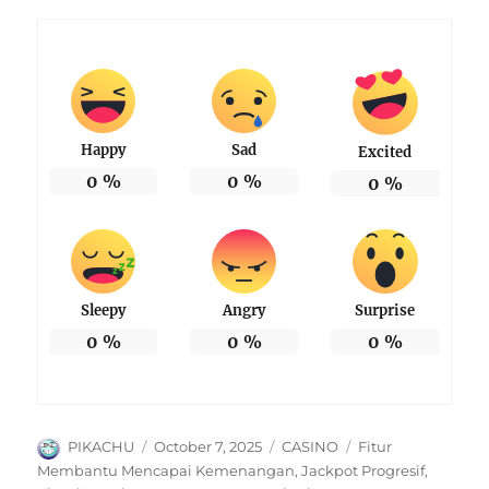
Happy
Sad
Excited
0
%
0
%
0
%
Sleepy
Angry
Surprise
0
%
0
%
0
%
Author
Posted
Categories
Tags
PIKACHU
October 7, 2025
CASINO
Fitur
on
Membantu Mencapai Kemenangan
,
Jackpot Progresif
,