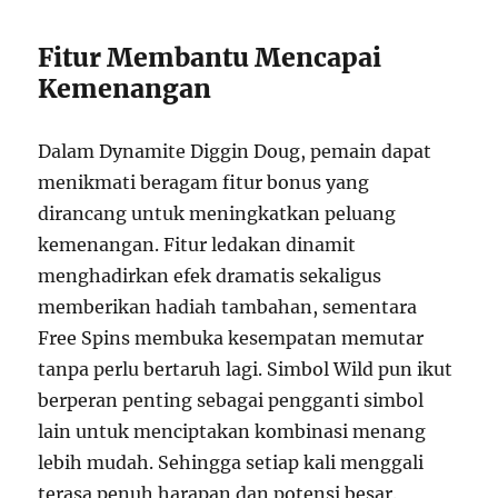
Fitur Membantu Mencapai
Kemenangan
Dalam Dynamite Diggin Doug, pemain dapat
menikmati beragam fitur bonus yang
dirancang untuk meningkatkan peluang
kemenangan. Fitur ledakan dinamit
menghadirkan efek dramatis sekaligus
memberikan hadiah tambahan, sementara
Free Spins membuka kesempatan memutar
tanpa perlu bertaruh lagi. Simbol Wild pun ikut
berperan penting sebagai pengganti simbol
lain untuk menciptakan kombinasi menang
lebih mudah. Sehingga setiap kali menggali
terasa penuh harapan dan potensi besar.