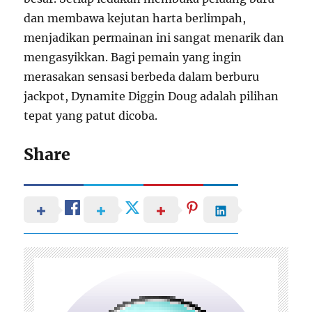
dan membawa kejutan harta berlimpah,
menjadikan permainan ini sangat menarik dan
mengasyikkan. Bagi pemain yang ingin
merasakan sensasi berbeda dalam berburu
jackpot, Dynamite Diggin Doug adalah pilihan
tepat yang patut dicoba.
Share