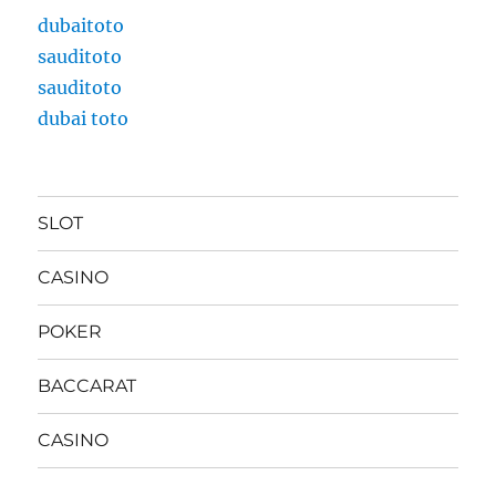
dubaitoto
sauditoto
sauditoto
dubai toto
SLOT
CASINO
POKER
BACCARAT
CASINO