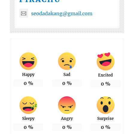
seodadakang@gmail.com
Happy
Sad
Excited
0
%
0
%
0
%
Sleepy
Angry
Surprise
0
%
0
%
0
%