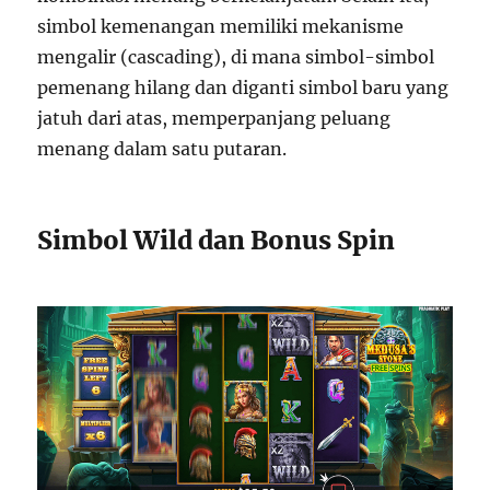
simbol kemenangan memiliki mekanisme
mengalir (cascading), di mana simbol-simbol
pemenang hilang dan diganti simbol baru yang
jatuh dari atas, memperpanjang peluang
menang dalam satu putaran.
Simbol Wild dan Bonus Spin