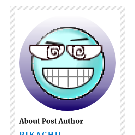
About Post Author
PIKACHU