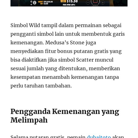
Simbol Wild tampil dalam permainan sebagai
pengganti simbol lain untuk membentuk garis
kemenangan. Medusa’s Stone juga
menyediakan fitur bonus putaran gratis yang
bisa diaktifkan jika simbol Scatter muncul
sesuai jumlah yang ditentukan, memberikan
kesempatan menambah kemenangan tanpa
perlu taruhan tambahan.
Pengganda Kemenangan yang
Melimpah
Selama putaran gratis, pemain
dubaitoto
akan