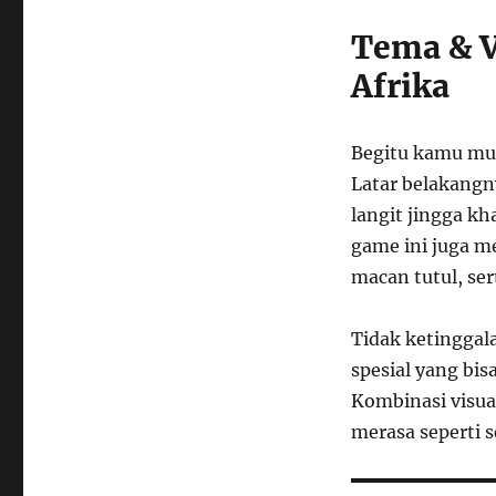
Tema & V
Afrika
Begitu kamu mula
Latar belakang
langit jingga k
game ini juga me
macan tutul, ser
Tidak ketinggal
spesial yang b
Kombinasi visua
merasa seperti s