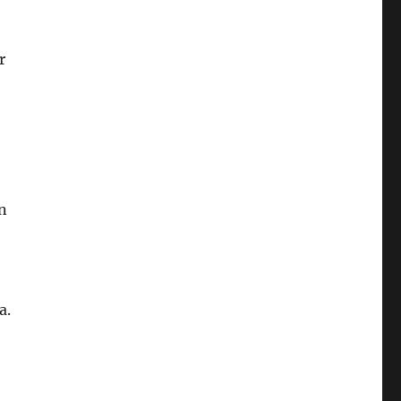
r
n
a.