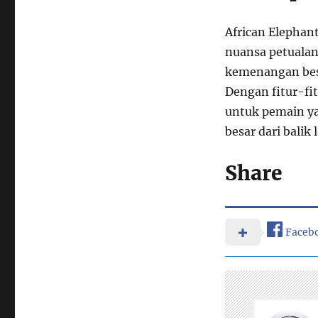
African Elepha
nuansa petualan
kemenangan besa
Dengan fitur-fit
untuk pemain y
besar dari balik
Share
Faceb