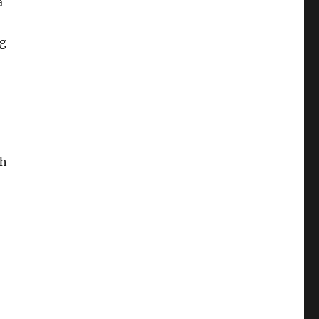
a
ng
ih