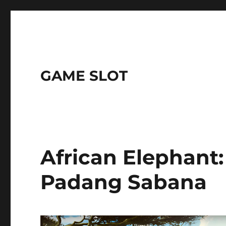
GAME SLOT
African Elephant:
Padang Sabana