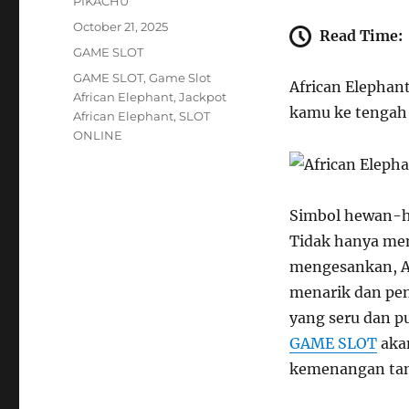
PIKACHU
Posted
October 21, 2025
Read Time:
on
Categories
GAME SLOT
Tags
GAME SLOT
,
Game Slot
African Elephan
African Elephant
,
Jackpot
kamu ke tengah 
African Elephant
,
SLOT
ONLINE
Simbol hewan-he
Tidak hanya mem
mengesankan, A
menarik dan pen
yang seru dan pu
GAME SLOT
aka
kemenangan tanp