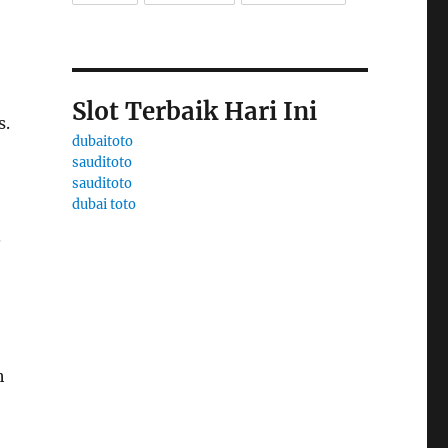
Slot Terbaik Hari Ini
s.
dubaitoto
sauditoto
sauditoto
dubai toto
.
h