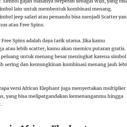
: Simbol gajah biasanya berperan sebagai Wild, yang bis
imbol lain untuk membentuk kombinasi menang.
imbol jeep safari atau pemandu bisa menjadi Scatter ya
nus atau Free Spins.
r Free Spins adalah daya tarik utama. Jika kamu
a atau lebih scatter, kamu akan memicu putaran gratis.
 peluang untuk menang besar meningkat karena simbol
ih sering dan kemungkinan kombinasi menang jauh leb
rapa versi African Elephant juga menyertakan multiplier
ins, yang bisa melipatgandakan kemenanganmu hingga
.