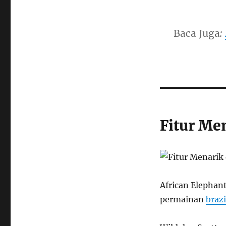
Baca Juga
:
Fitur Me
African Elephan
permainan
brazi