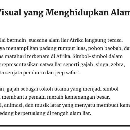
isual yang Menghidupkan Ala
i bermain, suasana alam liar Afrika langsung terasa.
nya menampilkan padang rumput luas, pohon baobab, d
has matahari terbenam di Afrika. Simbol-simbol dalam
representasikan satwa liar seperti gajah, singa, zebra,
ta senjata pemburu dan jeep safari.
an, gajah sebagai tokoh utama yang menjadi simbol
isa membantu pemain meraih kemenangan besar.
l, animasi, dan musik latar yang menyatu membuat ka
edang berpetualang di tengah alam liar.