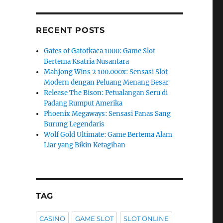
RECENT POSTS
Gates of Gatotkaca 1000: Game Slot
Bertema Ksatria Nusantara
Mahjong Wins 2 100.000x: Sensasi Slot
Modern dengan Peluang Menang Besar
Release The Bison: Petualangan Seru di
Padang Rumput Amerika
Phoenix Megaways: Sensasi Panas Sang
Burung Legendaris
Wolf Gold Ultimate: Game Bertema Alam
Liar yang Bikin Ketagihan
TAG
CASINO
GAME SLOT
SLOT ONLINE