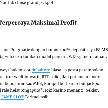
 untuk chase grand jackpot.
 Terpercaya Maksimal Profit
isensi Pragmatic dengan bonus 200% deposit + 30 FS M
 1.5% harian tambah modal pencuri, WD <5 menit aman.
ways bukan slot
dubaitoto
biasa, ia pesta perampokan
, fitur vault inovatif, RTP solid, dan potensi 10.000x.
in bobol brankas MBS, kumpul berlian, rebut jackpot
i raja heist Singapura? Hoki kasino menanti! Sekian
n
GAME SLOT
Terimakasih.