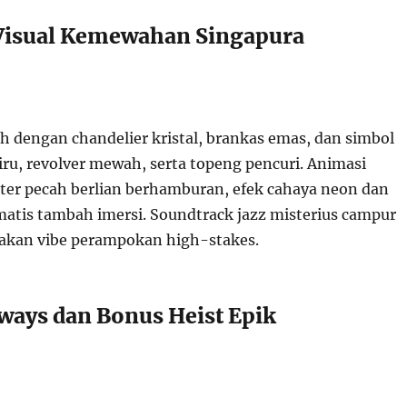
Visual Kemewahan Singapura
 dengan chandelier kristal, brankas emas, dan simbol
biru, revolver mewah, serta topeng pencuri. Animasi
uster pecah berlian berhamburan, efek cahaya neon dan
matis tambah imersi. Soundtrack jazz misterius campur
takan vibe perampokan high-stakes.
ways dan Bonus Heist Epik