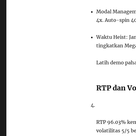
Modal Managemen
4x. Auto-spin 40
Waktu Heist: Ja
tingkatkan Meg
Latih demo paham
RTP dan Vol
RTP 96.03% kem
volatilitas 5/5 