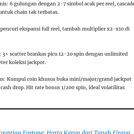
s: 6 gulungan dengan 2-7 simbol acak per reel, cascad
untuk chain tak terbatas.
 pencuri ekspansi full reel, tambah multiplier x2-x10 di
: 3+ scatter brankas picu 12-20 spin dengan unlimited
ter koleksi jackpot.
s: Kumpul coin khusus buka mini/major/grand jackpot
cash drop. Hit rate bonus 1/200 spin, ideal volatilitas
Egyptian Fortune: Harta Karun dari Tanah Firaun