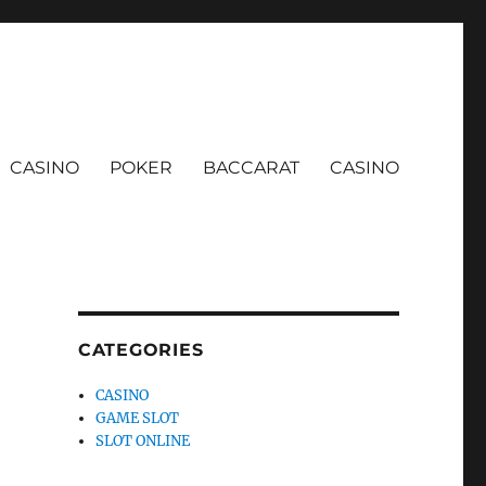
CASINO
POKER
BACCARAT
CASINO
CATEGORIES
CASINO
GAME SLOT
SLOT ONLINE