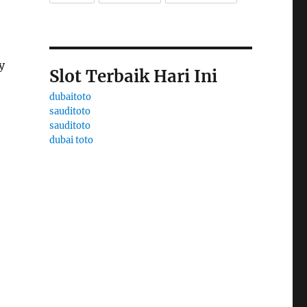
y
Slot Terbaik Hari Ini
dubaitoto
sauditoto
sauditoto
dubai toto