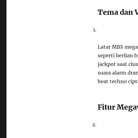
Tema dan 
Latar MBS megah
seperti berlian 
jackpot saat cl
suara alarm dra
beat techno cip
Fitur Mega