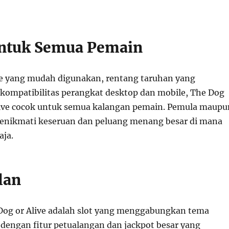
ntuk Semua Pemain
e yang mudah digunakan, rentang taruhan yang
a kompatibilitas perangkat desktop dan mobile, The Dog
live cocok untuk semua kalangan pemain. Pemula maupu
enikmati keseruan dan peluang menang besar di mana
aja.
lan
og or Alive adalah slot yang menggabungkan tema
ngan fitur petualangan dan jackpot besar yang