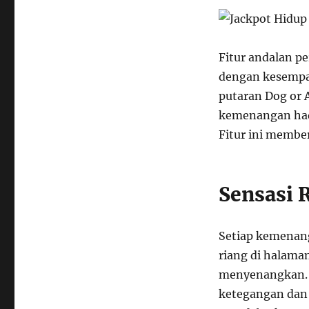
Fitur andalan 
dengan kesempa
putaran Dog or 
kemenangan hadi
Fitur ini membe
Sensasi 
Setiap kemenang
riang di halama
menyenangkan. S
ketegangan dan 