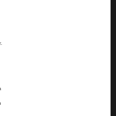
.
n
n