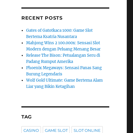
RECENT POSTS
Gates of Gatotkaca 1000: Game Slot
Bertema Ksatria Nusantara
Mahjong Wins 2 100.000x: Sensasi Slot
Modern dengan Peluang Menang Besar
Release The Bison: Petualangan Seru di
Padang Rumput Amerika
Phoenix Megaways: Sensasi Panas Sang
Burung Legendaris
Wolf Gold Ultimate: Game Bertema Alam
Liar yang Bikin Ketagihan
TAG
CASINO
GAME SLOT
SLOT ONLINE