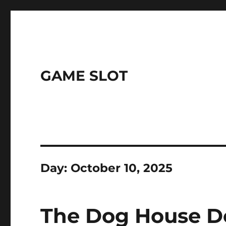
GAME SLOT
Day:
October 10, 2025
The Dog House Do