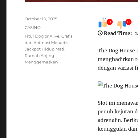
Posted
October 10, 2025
0
0
on
Categories
CASINO
Read Time:
2
Tags
Fitur Dog or Alive
,
Grafis
dan Animasi Menarik
,
Jackpot Hidup Mati
,
The Dog House D
Rumah Anjing
menghadirkan t
Menggemaskan
dengan variasi f
Slot ini menaw
penuh kejutan 
adrenalin. Berik
keunggulan dan 