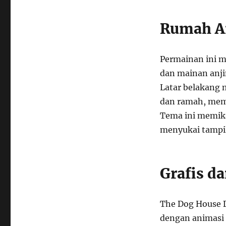
Rumah A
Permainan ini m
dan mainan anji
Latar belakang
dan ramah, mem
Tema ini memika
menyukai tampil
Grafis d
The Dog House D
dengan animasi 